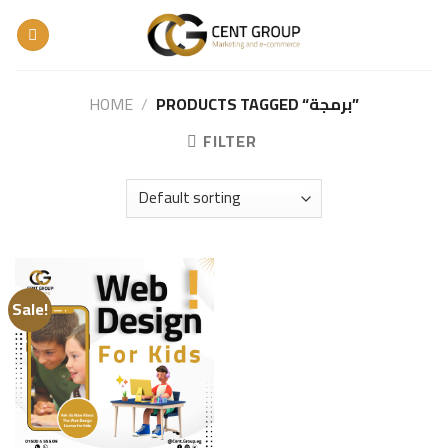
Skip
to
content
HOME
/
PRODUCTS TAGGED “برمجة”
FILTER
Sale!