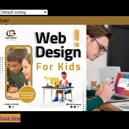
Sale!
Home
About us
Portfolio
Contact us
Courses
Blog
product-list
Quick View