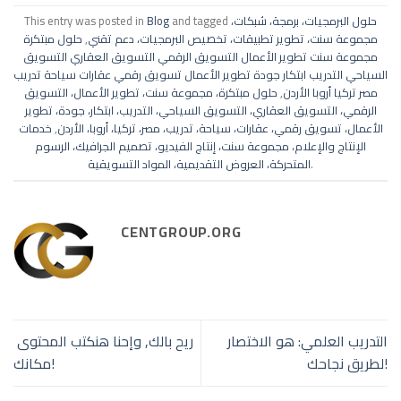
حلول البرمجيات، برمجة، شبكات،
and tagged
Blog
This entry was posted in
مجموعة سنت، تطوير تطبيقات، تخصيص البرمجيات، دعم تقني
,
حلول مبتكرة
مجموعة سنت تطوير الأعمال التسويق الرقمي التسويق العقاري التسويق
السياحي التدريب ابتكار جودة تطوير الأعمال تسويق رقمي عقارات سياحة تدريب
مصر تركيا أروبا الأردن
,
حلول مبتكرة، مجموعة سنت، تطوير الأعمال، التسويق
الرقمي، التسويق العقاري، التسويق السياحي، التدريب، ابتكار، جودة، تطوير
الأعمال، تسويق رقمي، عقارات، سياحة، تدريب، مصر، تركيا، أروبا، الأردن
,
خدمات
الإنتاج والإعلام، مجموعة سنت، إنتاج الفيديو، تصميم الجرافيك، الرسوم
.
المتحركة، العروض التقديمية، المواد التسويقية
CENTGROUP.ORG
التدريب العلمي: هو الاختصار
ريح بالك, وإحنا هنكتب المحتوى
لطريق نجاحك!
مكانك!