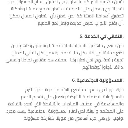
نؤمن بأهمية الشراكة والتعاون في تحقيق النجاح المشترك. نحن
نقدر التنوع ونعمل على بناء علاقات تعاونية مع عملائنا وشركائنا
لتحقيق أهدافنا المشتركة. نحن نؤمن بأن التعاون الفعال يمكن
أن يفتح الأبواب لفرص جديدة ويعزز نمو الجميع.
:
التفاني في الخدمة
5.
نحن نسعى جاهدين لتلبية احتياجات عملائنا وتحقيق رضاهم. نحن
نضع عملائنا في قلب كل ما نقدمه، ونعمل بكل تفاني لضمان
تجربة رائعة لهم. نحن نعتبر رضا العملاء هو مقياس نجاحنا ونسعى
دائمًا لتجاوز توقعاتهم.
:
المسؤولية الاجتماعية
6.
ندرك دورنا في دعم المجتمع والبيئة من حولنا. نحن نلتزم
بالمسؤولية الاجتماعية الشركية ونعمل على تقديم الدعم
والمساهمة في مختلف المبادرات والأنشطة التي تعود بالفائدة
على المجتمع والبيئة. نحن نعتبر المسؤولية الاجتماعية ليست مجرد
واجب، بل هي جزء أساسي من هويتنا كشركة مسؤولة.